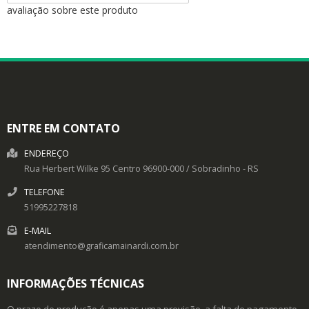
avaliação sobre este produto
ENTRE EM CONTATO
ENDEREÇO
Rua Herbert Wilke 95
Centro
96900-000
/
Sobradinho
- RS
TELEFONE
51995227818
E-MAIL
atendimento@graficamainardi.com.br
INFORMAÇÕES TÉCNICAS