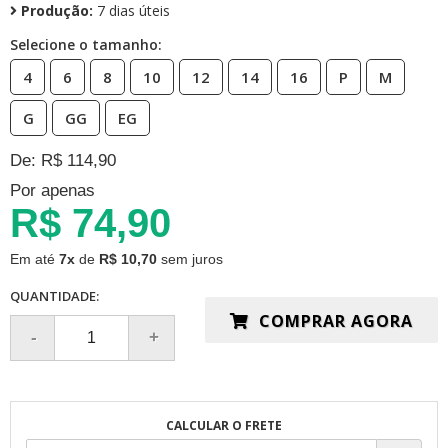
Produção:
7 dias úteis
Selecione o tamanho:
4
6
8
10
12
14
16
P
M
G
GG
EG
De: R$ 114,90
Por apenas
R$ 74,90
Em até
7x
de
R$ 10,70
sem juros
QUANTIDADE:
COMPRAR AGORA
CALCULAR O FRETE