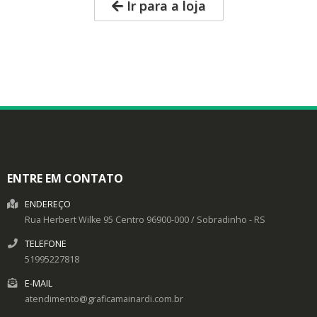
Ir para a loja
ENTRE EM CONTATO
ENDEREÇO
Rua Herbert Wilke 95
Centro
96900-000
/
Sobradinho
- RS
TELEFONE
51995227818
E-MAIL
atendimento@graficamainardi.com.br