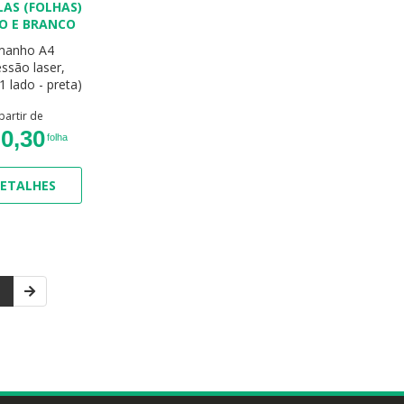
LAS (FOLHAS)
TO E BRANCO
manho A4
ssão laser,
1 lado - preta)
partir de
0,30
folha
ETALHES
1