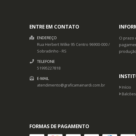
ENTRE EM CONTATO
INFOR
ENDEREÇO
O prazo 
Rua Herbert Wilke 95
Centro
96900-000
/
pagament
Sobradinho
- RS
produçã
TELEFONE
51995227818
INSTI
E-MAIL
atendimento@graficamainardi.com.br
Início
Balcões
FORMAS DE PAGAMENTO