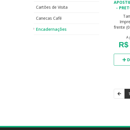
APOSTI
Cartões de Visita
- PRE
Ta
Canecas Café
Impre
frente (0
Encadernações
A 
R$ 
D