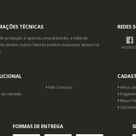
MAÇÕES TÉCNICAS
REDES S
de produção é apenas uma previsão, a falta de
o dentre outros fatores podem ocasionar atraso na
FACEBO
o
TUCIONAL
CADAS
Fale Conosco
Meus da
 de retirada
Pagamen
Meus Pe
Carrinho
FORMAS DE ENTREGA
S